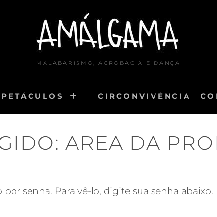
MALABARISMO, ACROBACIA E DANÇA
SPETÁCULOS
CIRCONVIVÊNCIA
CO
GIDO: AREA DA PR
por senha. Para vê-lo, digite sua senha abaixo.