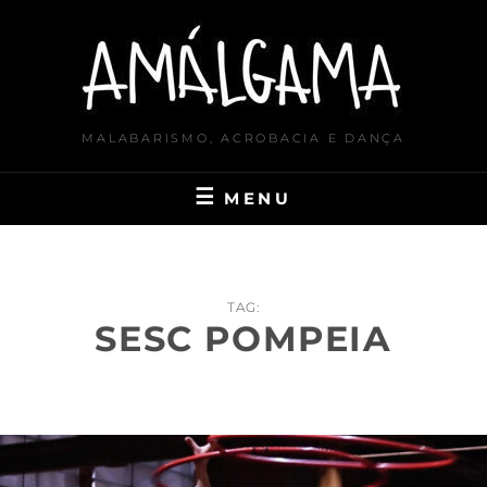
Skip
to
content
MALABARISMO, ACROBACIA E DANÇA
MENU
TAG:
SESC POMPEIA